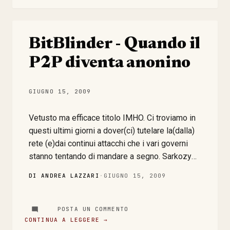
è una presa in giro oppure veramente credono a
quello che scrivono! Qui siamo veramente
all'ABC ... PS: Grazie a Fausto per la
BitBlinder - Quando il
segnalazione queste chicche di prima mattina
sono micidiali
P2P diventa anonino
GIUGNO 15, 2009
Vetusto ma efficace titolo IMHO. Ci troviamo in
questi ultimi giorni a dover(ci) tutelare la(dalla)
rete (e)dai continui attacchi che i vari governi
stanno tentando di mandare a segno. Sarkozy
prima (fortunatamente con scarsa efficacia) e
DI ANDREA LAZZARI
·
GIUGNO 15, 2009
l'attuale governo italiano (utilizzando lo
strumento della fiducia come arma contro i
dissidenti parlamentari) propongono e riescono
POSTA UN COMMENTO
a far adottare mezzi di controllo che in altre
CONTINUA A LEGGERE →