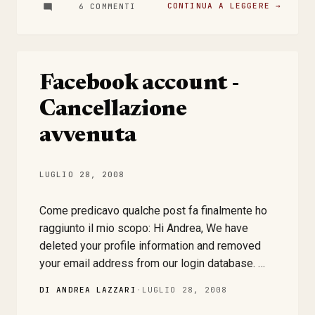
CONTINUA A LEGGERE →
6 COMMENTI
Facebook account -
Cancellazione
avvenuta
LUGLIO 28, 2008
Come predicavo qualche post fa finalmente ho
raggiunto il mio scopo: Hi Andrea, We have
deleted your profile information and removed
your email address from our login database.
Let me know if you have further questions.
DI ANDREA LAZZARI
·
LUGLIO 28, 2008
Thanks for contacting Facebook, Eli User