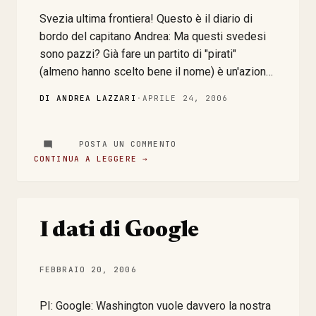
strumenti informatici aziendali e la lesione della
Svezia ultima frontiera! Questo è il diario di
riservatezza dei lavoratori”. Link...
bordo del capitano Andrea: Ma questi svedesi
sono pazzi? Già fare un partito di "pirati"
(almeno hanno scelto bene il nome) è un'azione
che da sola basta per farsi puntare i riflettori
DI ANDREA LAZZARI
·
APRILE 24, 2006
addosso, adesso anche un servizio di
masquerading a pagamento? Voglio proprio
vedere i profili di questi così detti "pirati"!!
POSTA UN COMMENTO
Amena aggregazione di "ragazzini" in cerca di
CONTINUA A LEGGERE →
un pò di "sicurezza e privacy" durante le loro
scorribande su internet! Questi tentativi di dare
economico sfogo alle necessità di privacy delle
I dati di Google
persone mi fanno venire il voltastomaco... Miei
cari Piratpartiet , non fate i portatori sani di
ideologie, ve ne prego, Non ce n'è bisogno!
FEBBRAIO 20, 2006
Così non si fà altro che demonizzare ancora un
volta il P2P, Internet e quella naturale necessità
PI: Google: Washington vuole davvero la nostra