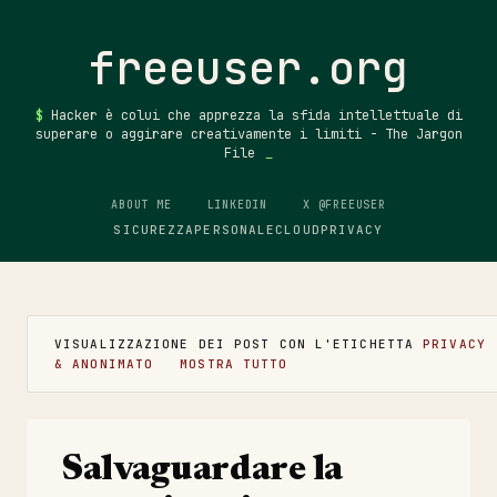
Passa ai contenuti principali
freeuser.org
Hacker è colui che apprezza la sfida intellettuale di
superare o aggirare creativamente i limiti - The Jargon
File
ABOUT ME
LINKEDIN
X @FREEUSER
SICUREZZA
PERSONALE
CLOUD
PRIVACY
VISUALIZZAZIONE DEI POST CON L'ETICHETTA
PRIVACY
P
& ANONIMATO
MOSTRA TUTTO
o
s
Salvaguardare la