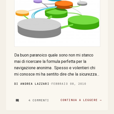
crossplatform) beh allora lo scenario si
complica ulteriorm...
Da buon paranoico quale sono non mi stanco
mai di ricercare la formula perfetta per la
navigazione anonima . Spesso e volentieri chi
mi conosce mi ha sentito dire che la sicurezza
è come un'asta che separa il livello di necessità
DI ANDREA LAZZARI
·
FEBBRAIO 08, 2010
dall'ottimo raggiungibile. Lo scopo di chi fa
security awareness è, o dovrebbe essere,
quello di alzare quest'asta sempre più in alto,
CONTINUA A LEGGERE →
4 COMMENTI
per se e per chi viene "consapevolizzato". (
Certo il limite è asintotico verso l'ottimo ma c'è