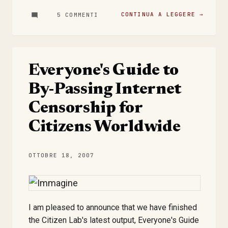
Operations Facebook Speriamo non si siano
limitati alla cancellazione dei dati del mio profilo
CONTINUA A LEGGERE →
5 COMMENTI
(sto attendendo informazioni in merito) Stay
tuned UPDATE : cancellate le apps a mano
Everyone's Guide to
By-Passing Internet
Censorship for
Citizens Worldwide
OTTOBRE 18, 2007
I am pleased to announce that we have finished
the Citizen Lab's latest output, Everyone's Guide