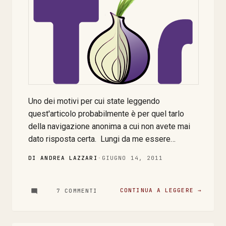
Uno dei motivi per cui state leggendo
quest'articolo probabilmente è per quel tarlo
della navigazione anonima a cui non avete mai
dato risposta certa. Lungi da me essere
l'oracolo di tale risposta ma in passato
DI ANDREA LAZZARI
·
GIUGNO 14, 2011
l'argomento è stato ampiamente trattato in
queste pagine, dai cookie alla gestione degli
LSO fino ad una breve degressione per non
CONTINUA A LEGGERE →
7 COMMENTI
addetti ai lavoro del come e del cosa intendo/si
intende per navigazione web anonima . Anche