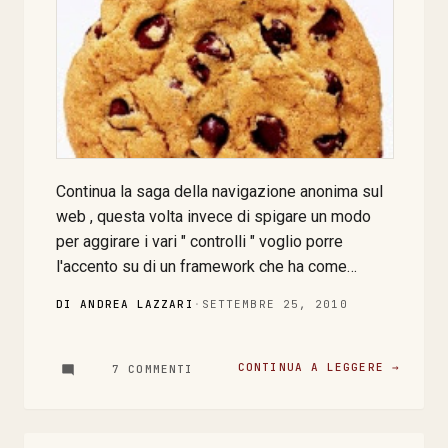
Continua la saga della navigazione anonima sul
web , questa volta invece di spigare un modo
per aggirare i vari " controlli " voglio porre
l'accento su di un framework che ha come
scopo quello di rendere disponibili sotto lo
DI ANDREA LAZZARI
·
SETTEMBRE 25, 2010
stesso cappello molte delle tecniche di
tracciamento che rendono meno anonimo (ma è
un eufemismo) il nostro incedere sulla rete, il
CONTINUA A LEGGERE →
7 COMMENTI
suo nome è tutto un programma evercookie .
Niente di fantascientifico sotto la gonna per
carità, ma sviluppare un'API che si pone come