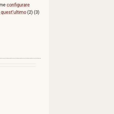
ome
configurare
 quest'ultimo
(
2
) (
3
)