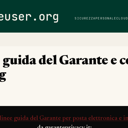
Passa ai contenuti principali
euser.org
SICUREZZA
PERSONALE
CLOUD
e guida del Garante e 
ng
linee guida del Garante per posta elettronica e i