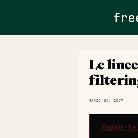
fre
Le line
filteri
MARZO 06, 2007
Exploit - Le 