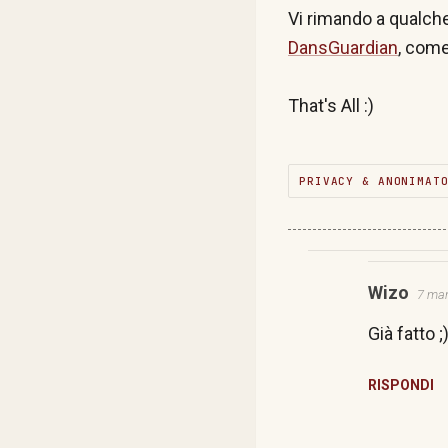
Vi rimando a qualche
DansGuardian
, com
That's All :)
PRIVACY & ANONIMAT
C
Wizo
7 mar
O
Già fatto ;
M
M
RISPONDI
E
N
T