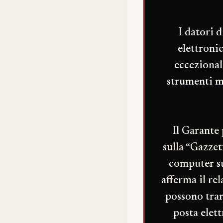
I datori d
elettronic
eccezionali
strumenti ma
Il Garante
sulla “Gazzet
computer su
afferma il rel
possono trar
posta elet