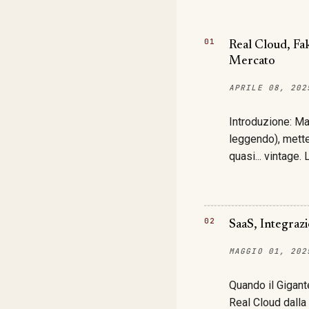
M
E
N
T
Real Cloud, Fa
O
Mercato
APRILE 08, 202
Introduzione: Ma
leggendo), metter
quasi... vintage.
nascere con un .
(un po' pipeline,
risolvere pure il
vendono è davver
SaaS, Integraz
Assolutamente no
MAGGIO 01, 202
ruota dell'ultim
girano la maggior
Quando il Gigante
Real Cloud dalla 