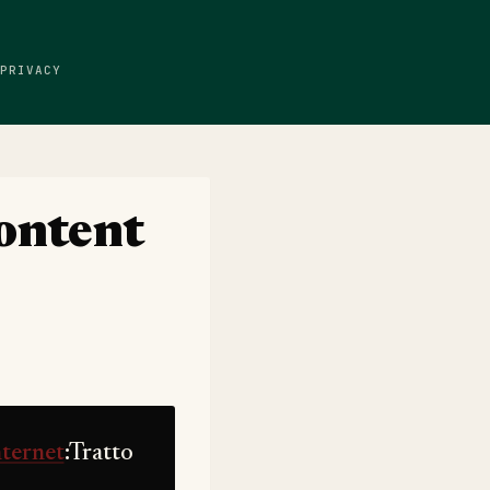
PRIVACY
content
nternet
:Tratto