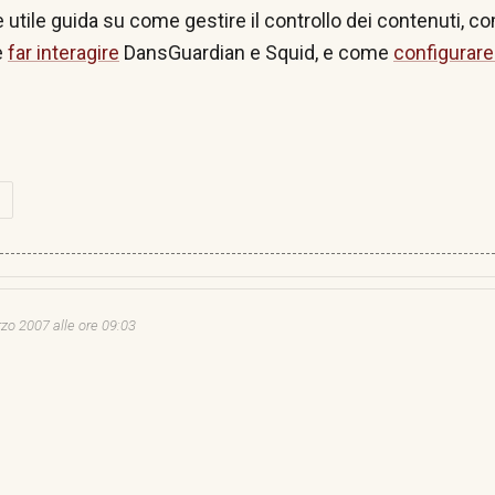
 utile guida su come gestire il
controllo dei contenuti
, c
e
far interagire
DansGuardian e Squid, e come
configurare
O
zo 2007 alle ore 09:03
)