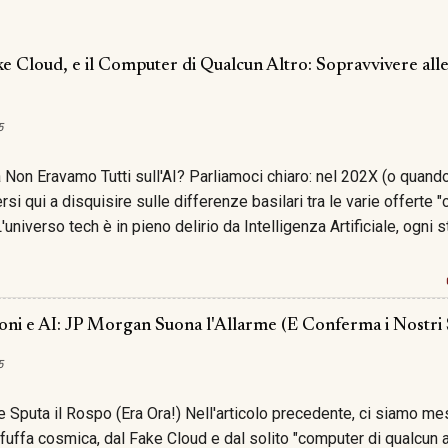
ke Cloud, e il Computer di Qualcun Altro: Sopravvivere all
5
 Non Eravamo Tutti sull'AI? Parliamoci chiaro: nel 202X (o quand
si qui a disquisire sulle differenze basilari tra le varie offerte 
 L'universo tech è in pieno delirio da Intelligenza Artificiale, ogni
ai nel dominio e ogni conferenza è un tripudio di LLM, prompt p
 un po' sogno, un po' unicorno, sicuramente tutta fuffa) e reti neur
 traffico sulla tangenziale. E noi? Noi siamo qui a chiederci se que
o cloud (viva la consistenza). Sembra anacronistico? Forse . È i
ioni e AI: JP Morgan Suona l'Allarme (E Conferma i Nostri 
 . Anzi, è proprio questo il punto. Mentre tutti corrono come cric
5
a buzzword, ci si dimentica (colpevolmente) delle fondamenta. E 
 parte di quegli algoritmi AI così affa...
 Sputa il Rospo (Era Ora!) Nell'articolo precedente, ci siamo mes
fuffa cosmica, dal Fake Cloud e dal solito "computer di qualcun al