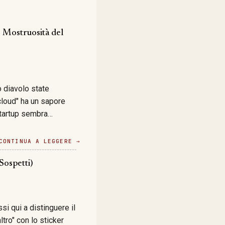
e Mostruosità del
o diavolo state
"cloud" ha un sapore
 startup sembra
ipe-engineer-dreaming
ali che promettono di
CONTINUA A LEGGERE →
lla roba che ci
nutile?
Sospetti)
eti impazziti sulla
indovinate un po' dove
si qui a distinguere il
tro" con lo sticker