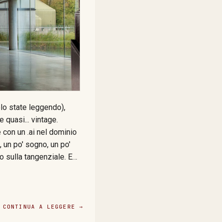
lo state leggendo),
 quasi... vintage.
e con un .ai nel dominio
 un po' sogno, un po'
co sulla tangenziale. E
consistenza). Sembra
ntre tutti corrono come
e fondamenta. E
CONTINUA A LEGGERE →