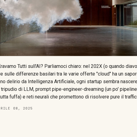
ravamo Tutti sull'AI? Parliamoci chiaro: nel 202X (o quando diavo
e sulle differenze basilari tra le varie offerte "cloud" ha un sapore
eno delirio da Intelligenza Artificiale, ogni startup sembra nascer
tripudio di LLM, prompt pipe-engineer-dreaming (un po' pipeline,
tta fuffa) e reti neurali che promettono di risolvere pure il traffi
hiederci se quella roba che ci vendono è davvero cloud (viva la 
PRILE 08, 2025
È inutile? Assolutamente no . Anzi, è proprio questo il punto. Me
 ruota dell'ultima buzzword, ci si dimentica (colpevolmente) dell
irano la maggior parte di quegli algoritmi AI così affa...