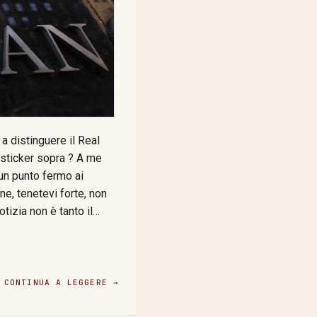
a distinguere il Real
o sticker sopra ? A me
 un punto fermo ai
ne, tenetevi forte, non
tizia non è tanto il
ha fatto allarme ma fa
trick Opet, il Chief
, questa JPMorgan
CONTINUA A LEGGERE →