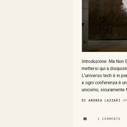
Introduzione: Ma Non E
mettersi qui a disquisir
L'universo tech è in pi
e ogni conferenza è un 
unicorno, sicuramente tu
noi? Noi siamo qui a c
DI ANDREA LAZZARI
·
A
anacronistico? Forse . 
criceti impazziti sulla
indovinate un po' dove g
1 COMMENTO