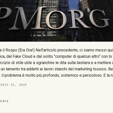
 il Rospo (Era Ora!) Nell'articolo precedente, ci siamo messi qui 
ca, dal Fake Cloud e dal solito "computer di qualcun altro" con l
izio di stile utile a sgranchire le dita sulla tastiera e a mettere
 un lamento tra addetti ai lavori stanchi del marketing tossico. Be
: il problema è molto più profondo, sistemico e pericoloso. E la no
 chi l'ha appena messo nero su bianco con una lettera aperta che 
AGGIO 01, 2025
ui "rischi correlati"; la mano che ha scritto questa lettera è di Pa
fficer di JPMorgan Chase (non propriamente un'IT Company). Si
 giorni che un CISO di quel calibro prenda carta e penna (virtua...
MENTO