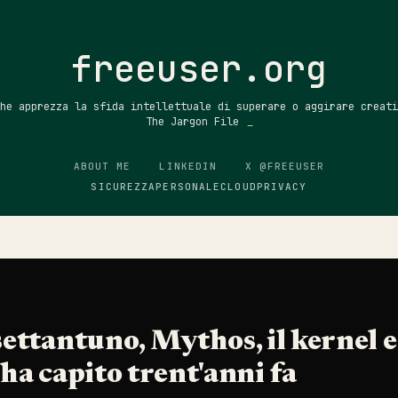
Passa ai contenuti principali
freeuser.org
che apprezza la sfida intellettuale di superare o aggirare creati
The Jargon File
ABOUT ME
LINKEDIN
X @FREEUSER
SICUREZZA
PERSONALE
CLOUD
PRIVACY
ttantuno, Mythos, il kernel e
a capito trent'anni fa