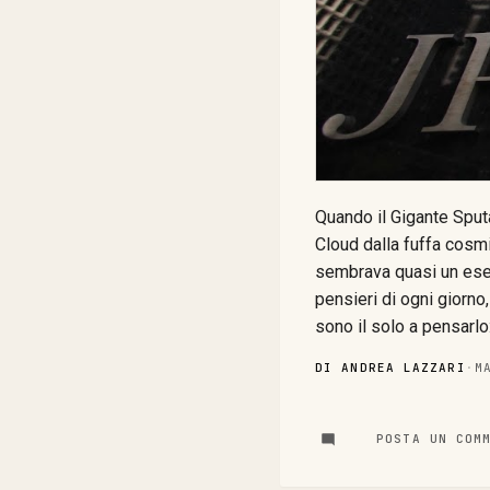
Quando il Gigante Sputa
Cloud dalla fuffa cosmi
sembrava quasi un eserc
pensieri di ogni giorno,
sono il solo a pensarlo
problema in sé, quanto
DI ANDREA LAZZARI
·
M
anche molto awareness s
Information Security O
Chase Non capita tutti i
POSTA UN COM