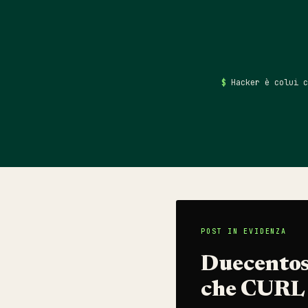
Hacker è colui 
P
POST IN EVIDENZA
o
Duecentose
che CURL h
s