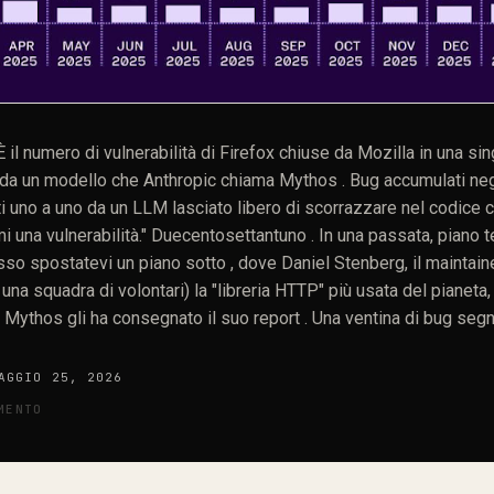
il numero di vulnerabilità di Firefox chiuse da Mozilla in una sin
n, da un modello che Anthropic chiama Mythos . Bug accumulati negl
i uno a uno da un LLM lasciato libero di scorrazzare nel codice 
i una vulnerabilità." Duecentosettantuno . In una passata, piano t
sso spostatevi un piano sotto , dove Daniel Stenberg, il maintaine
na squadra di volontari) la "libreria HTTP" più usata del pianeta,
ythos gli ha consegnato il suo report . Una ventina di bug segnal
ivi. Solo che... nessuno di questi è una vulnerabilità di sicurezza
 niente RCE , niente memory corruption sfruttabile, niente che gius
AGGIO 25, 2026
MENTO