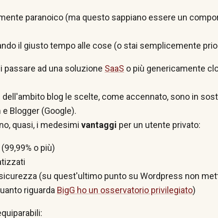
ilmente paranoico (ma questo sappiano essere un compor
ndo il giusto tempo alle cose (o stai semplicemente prio
di passare ad una soluzione
SaaS
o più genericamente clo
 dell'ambito blog le scelte, come accennato, sono in sos
e Blogger (Google).
o, quasi, i medesimi
vantaggi
per un utente privato:
 (99,99% o più)
tizzati
sicurezza (su quest'ultimo punto su Wordpress non mett
uanto riguarda
BigG ho un osservatorio privilegiato
)
equiparabili: