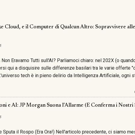
ke Cloud, e il Computer di Qualcun Altro: Sopravvivere all
5
 Non Eravamo Tutti sull'AI? Parliamoci chiaro: nel 202X (o quand
si qui a disquisire sulle differenze basilari tra le varie offerte 
 L'universo tech è in pieno delirio da Intelligenza Artificiale, ogni
ai nel dominio e ogni conferenza è un tripudio di LLM, prompt p
 un po' sogno, un po' unicorno, sicuramente tutta fuffa) e reti neur
 traffico sulla tangenziale. E noi? Noi siamo qui a chiederci se que
o cloud (viva la consistenza). Sembra anacronistico? Forse . È i
ioni e AI: JP Morgan Suona l'Allarme (E Conferma i Nostri 
 . Anzi, è proprio questo il punto. Mentre tutti corrono come cric
5
a buzzword, ci si dimentica (colpevolmente) delle fondamenta. E 
 parte di quegli algoritmi AI così affa...
 Sputa il Rospo (Era Ora!) Nell'articolo precedente, ci siamo mes