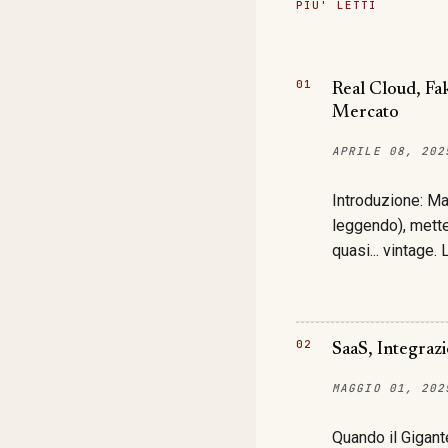
Real Cloud, Fa
Mercato
APRILE 08, 202
Introduzione: Ma
leggendo), metter
quasi... vintage.
nascere con un .
(un po' pipeline,
risolvere pure il
vendono è davver
SaaS, Integraz
Assolutamente no
MAGGIO 01, 202
ruota dell'ultim
girano la maggior
Quando il Gigante