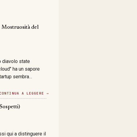
e Mostruosità del
o diavolo state
"cloud" ha un sapore
 startup sembra
ipe-engineer-dreaming
ali che promettono di
CONTINUA A LEGGERE →
lla roba che ci
nutile?
Sospetti)
eti impazziti sulla
indovinate un po' dove
si qui a distinguere il