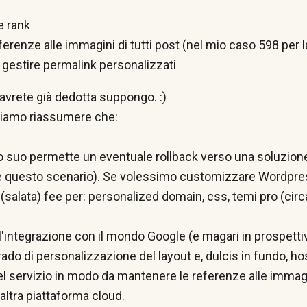
e rank
eferenze alle immagini di tutti post (nel mio caso 598 per 
i gestire permalink personalizzati
l'avrete già dedotta suppongo. :)
siamo riassumere che:
o suo permette un eventuale rollback verso una soluzion
are questo scenario). Se volessimo customizzare Wordpr
 (salata) fee per: personalized domain, css, temi pro (cir
l'integrazione con il mondo Google (e magari in prospetti
do di personalizzazione del layout e, dulcis in fundo, ho
l servizio in modo da mantenere le referenze alle immagi
ltra piattaforma cloud.