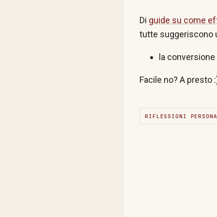
Di
guide su come effe
tutte suggeriscono 
la conversione 
Facile no? A presto :
RIFLESSIONI PERSON
C
O
M
M
E
N