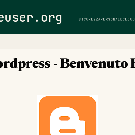
Passa ai contenuti principali
euser.org
SICUREZZA
PERSONALE
CLOUD
rdpress - Benvenuto 