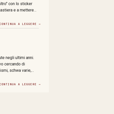
tro" con lo sticker
tastiera e a mettere
del marketing tossico.
o, sistemico e
CONTINUA A LEGGERE →
so nero su bianco con
rrelati"; la mano che
 di JPMorgan Chase (non
 che un CISO di quel
e negli ultimi anni.
vo cercando di
quistare un’importanza
o rivalutare il senso
CONTINUA A LEGGERE →
uesta cosa all'interno
vi, pace! Cominciamo…