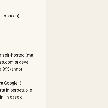
la cronaca)
e self-hosted (ma
ess.com si deve
ca 99$/anno)
va Google+),
sta in perpetuo le
ni in caso di