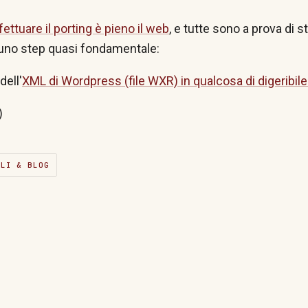
ttuare il porting è pieno il web
, e tutte sono a prova di s
uno step quasi fondamentale:
dell'
XML di Wordpress (file WXR) in qualcosa di digeribile
)
ALI & BLOG